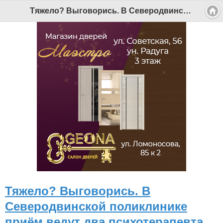
Тяжело? Выговорись. В Северодвинской поликлинике приём ведут два психотерапевта - Беломорканал Северодвинск tv29.ru
Тяжело? Выговорись. В
Северодвинской поликлинике
приём ведут два психотерапевта