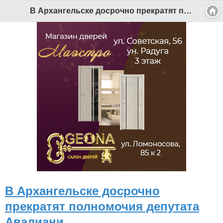
Версия для мобильных
|
Версия для ПК
В Архангельске досрочно прекратят полномочия депутата Авалиани - Беломорканал Северодвинск tv29.ru
© 2026 Беломорканал Северодвинск tv29.ru
Joomla!
is Free Software released under the GNU General Public
License.
Mobile version by
Mobile Joomla!
Desktop Version
СИ "Информационное агентство "Беломорканал" регистрационный номер ЭЛ № ФС77-77001 от 08.11.2019,
выдан Федеральной службой по надзору в сфере связи, информационных технологий и массовых
коммуникаций (Роскомнадзор). Учредитель: ООО "ТВ29". Главный редактор: Рудалев А.Г.
Беломорканал - новостной сайт Архангельской области: новости Северодвинска, новости поморья,
происшествия в Архангельске, мэрия Архангельска
Все права на материалы, опубликованные на сайте, защищены в соответствии с российским и
международным законодательством об авторском праве и смежных правах.
При любом использовании текстовых, аудио-, фото- и видеоматериалов ссылка на www.tv29.ru обязательна.
При цитировании информации гиперссылка на www.tv29.ru обязательна. Использование материалов ИА
«Беломорканал» в коммерческих целях без письменного разрешения агентства не допускается. 18+
В Архангельске досрочно
прекратят полномочия депутата
Авалиани