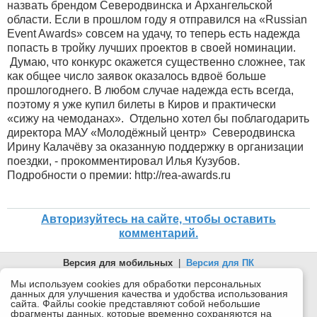
назвать брендом Северодвинска и Архангельской
области. Если в прошлом году я отправился на «Russian
Event Awards» совсем на удачу, то теперь есть надежда
попасть в тройку лучших проектов в своей номинации.
Думаю, что конкурс окажется существенно сложнее, так
как общее число заявок оказалось вдвоё больше
прошлогоднего. В любом случае надежда есть всегда,
поэтому я уже купил билеты в Киров и практически
«сижу на чемоданах». Отдельно хотел бы поблагодарить
директора МАУ «Молодёжный центр» Северодвинска
Ирину Калачёву за оказанную поддержку в организации
поездки, - прокомментировал Илья Кузубов.
Подробности о премии: http://rea-awards.ru
Авторизуйтесь на сайте, чтобы оставить
комментарий.
Версия для мобильных
|
Версия для ПК
© 2026 Беломорканал Северодвинск tv29.ru
Мы используем cookies для обработки персональных
данных для улучшения качества и удобства использования
Joomla!
is Free Software released under the GNU General Public
сайта. Файлы cookie представляют собой небольшие
License.
фрагменты данных, которые временно сохраняются на