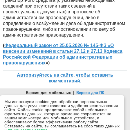
транспортного средства (с указанием необходимых
сведений при отсутствии таких сведений в
процессуальных документах) в протоколе об
административном правонарушении, либо в
определении о возбуждении дела об административном
правонарушении, либо в постановлении по делу об
административном правонарушении.
(
Федеральный закон от 25.05.2026 № 145-ФЗ «О
внесении изменений в статьи 27.12 и 27.13 Кодекса
Российской Федерации об административных
правонарушениях
»)
Авторизуйтесь на сайте, чтобы оставить
комментарий.
Версия для мобильных
|
Версия для ПК
© 2026 Беломорканал Северодвинск tv29.ru
Мы используем cookies для обработки персональных
данных для улучшения качества и удобства использования
Joomla!
is Free Software released under the GNU General Public
сайта. Файлы cookie представляют собой небольшие
License.
фрагменты данных, которые временно сохраняются на
вашем компьютере или мобильном устройстве, и
Mobile version by
Mobile Joomla!
обеспечивают более эффективную работу сайта.
Оставаясь на сайте, вы соглашаетесь на сбор таких данных
Desktop Version