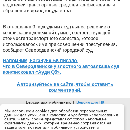
водителей транспортные средства конфискованы и
обращены в доход государства.
В отношении 9 подсудимых суд вынес решение о
конфискации денежной суммы, соответствующей
стоимости транспортного средства, которое
использовалось ими при совершении преступления,
сообщает Северодвинский городской суд.
Напомним, накануне БК писало,
что в Северодвинске у злостного автоалкаша суд
конфисковал «Aуди Q5».
Авторизуйтесь на сайте, чтобы оставить
комментарий.
Версия для мобильных
|
Версия для ПК
© 2026 Беломорканал Северодвинск tv29.ru
Мы используем cookies для обработки персональных
данных для улучшения качества и удобства использования
Joomla!
is Free Software released under the GNU General Public
сайта. Файлы cookie представляют собой небольшие
License.
фрагменты данных, которые временно сохраняются на
вашем компьютере или мобильном устройстве, и
Mobile version by
Mobile Joomla!